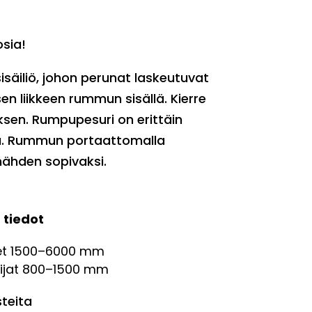
sia!
isäiliö, johon perunat laskeutuvat
n liikkeen rummun sisällä. Kierre
sen. Rumpupesuri on erittäin
la. Rummun portaattomalla
ähden sopivaksi.
 tiedot
et 1500–6000 mm
sijat 800–1500 mm
steita