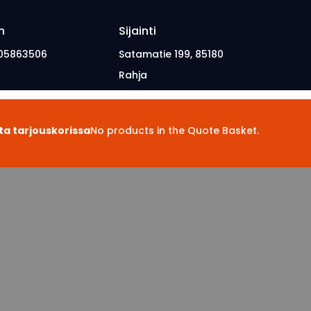
n
Sijainti
05863506
Satamatie 199, 85180
Rahja
ta tarjouskorissa
No products in the Quote Basket.