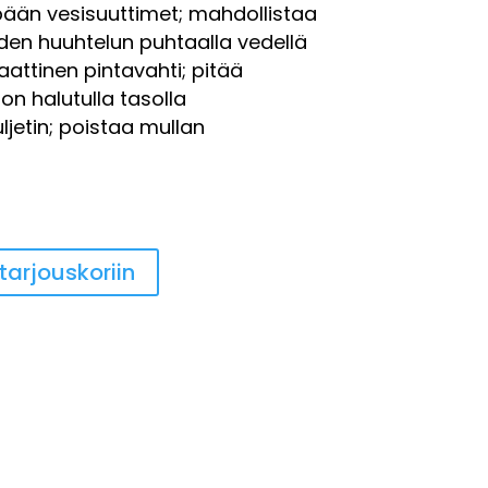
ään vesisuuttimet; mahdollistaa
iden huuhtelun puhtaalla vedellä
attinen pintavahti; pitää
on halutulla tasolla
ljetin; poistaa mullan
suri
tarjouskoriin