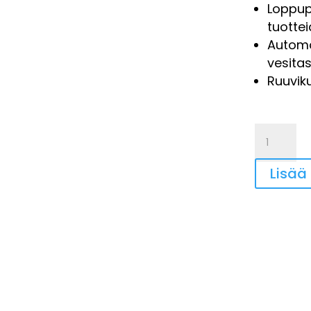
Loppup
tuotte
Automa
vesitas
Ruuviku
Rumpupe
määrä
Lisää 