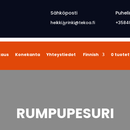
Sähköposti
Puheli
heikki.jyrinki@tekoa.fi
+3584
kaus
Konekanta
Yhteystiedot
Finnish
0 tuotet
RUMPUPESURI