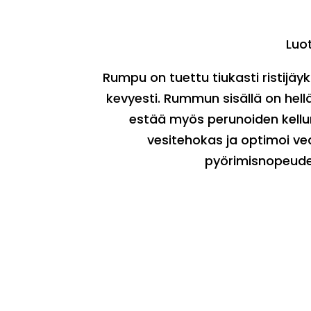
Luo
Rumpu on tuettu tiukasti ristijäy
kevyesti. Rummun sisällä on hell
estää myös perunoiden kellu
vesitehokas ja optimoi v
pyörimisnopeude