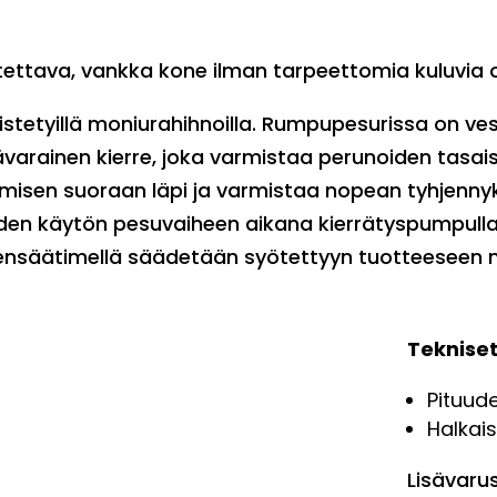
tettava, vankka kone ilman tarpeettomia kuluvia o
kistetyillä moniurahihnoilla. Rumpupesurissa on ves
ävarainen kierre, joka varmistaa perunoiden tasaise
misen suoraan läpi ja varmistaa nopean tyhjennyk
eden käytön pesuvaiheen aikana kierrätyspumpul
nsäätimellä säädetään syötettyyn tuotteeseen n
Tekniset
Pituud
Halkai
Lisävaru