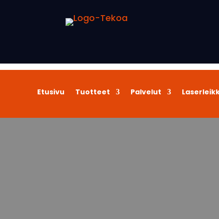
Etusivu
Tuotteet
Palvelut
Laserleik