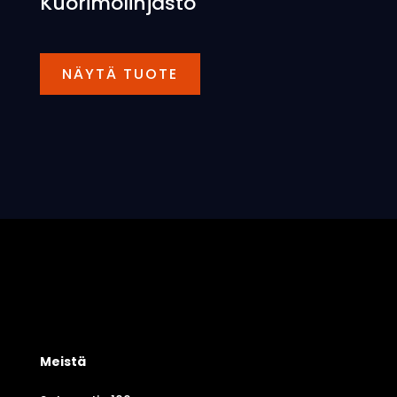
Kuorimolinjasto
NÄYTÄ TUOTE
Meistä