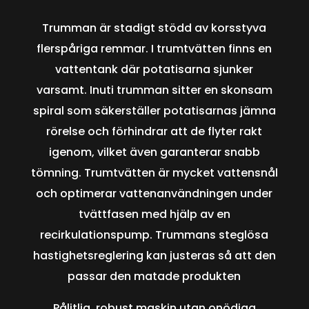
Trumman är stadigt stödd av korsstyva
flerspåriga remmar. I trumtvätten finns en
vattentank där potatisarna sjunker
varsamt. Inuti trumman sitter en skonsam
spiral som säkerställer potatisarnas jämna
rörelse och förhindrar att de flyter rakt
igenom, vilket även garanterar snabb
tömning. Trumtvätten är mycket vattensnål
och optimerar vattenanvändningen under
tvättfasen med hjälp av en
recirkulationspump. Trummans steglösa
hastighetsreglering kan justeras så att den
passar den matade produkten
Pålitlig, robust maskin utan onödiga