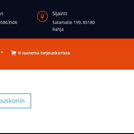
in
Sijainti

05863506
Satamatie 199, 85180
Rahja
0 tuotetta tarjouskorissa
jouskoriin