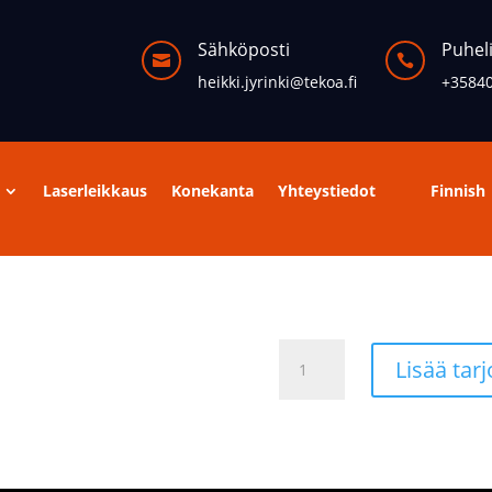
Sähköposti
Puhel


heikki.jyrinki@tekoa.fi
+3584
Laserleikkaus
Konekanta
Yhteystiedot
Finnish
Syöttösiilo
Lisää tar
määrä