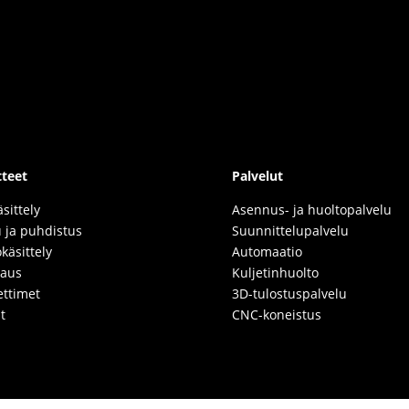
teet
Palvelut
äsittely
Asennus- ja huoltopalvelu
 ja puhdistus
Suunnittelupalvelu
okäsittely
Automaatio
kaus
Kuljetinhuolto
ettimet
3D-tulostuspalvelu
t
CNC-koneistus