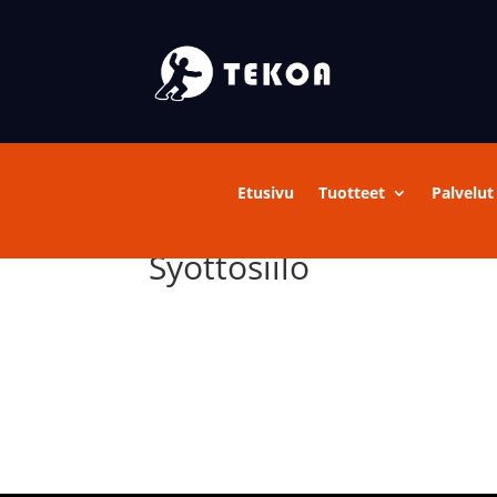
Etusivu
Tuotteet
Palvelut
Syöttösiilo