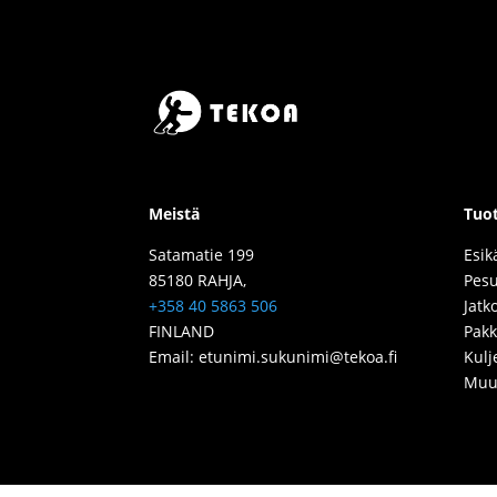
Meistä
Tuot
Satamatie 199
Esik
85180 RAHJA,
Pesu
+358 40 5863 506
Jatk
FINLAND
Pak
Email: etunimi.sukunimi@tekoa.fi
Kulj
Muu