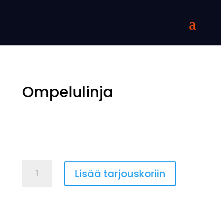
Ompelulinja
Ompelulinja
Lisää tarjouskoriin
määrä