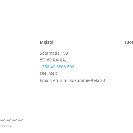
Meistä
Tuot
Satamatie 199
Esik
85180 RAHJA,
Pesu
+358 40 5863 506
Jatk
FINLAND
Pak
Email: etunimi.sukunimi@tekoa.fi
Kulj
Muu