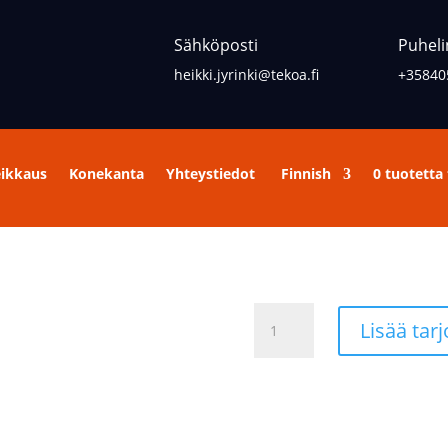
Sähköposti
Puheli
heikki.jyrinki@tekoa.fi
+35840
eikkaus
Konekanta
Yhteystiedot
Finnish
0 tuotetta
Laatikon
Lisää tar
täyttäjä
määrä