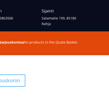
n
Sijainti
5863506
Satamatie 199, 85180
Rahja
 tarjouskorissa
No products in the Quote Basket.
jouskoriin