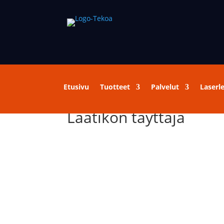
Etusivu
Tuotteet
Palvelut
Laserl
Laatikon täyttäjä