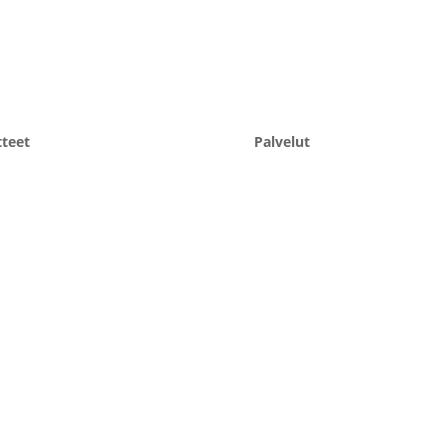
teet
Palvelut
äsittely
Asennus- ja huoltopalvelu
 ja puhdistus
Suunnittelupalvelu
okäsittely
Automaatio
kaus
Kuljetinhuolto
ettimet
3D-tulostuspalvelu
t
CNC-koneistus