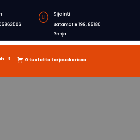
n
Sijainti

05863506
Satamatie 199, 85180
Rahja
sh
0 tuotetta tarjouskorissa