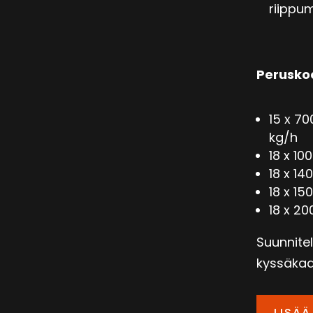
riippu
Perusko
15 x 7
kg/h
18 x 10
18 x 14
18 x 15
18 x 2
Suunnitel
kyssäkaali
LISÄÄ