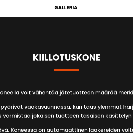
GALLERIA
KIILLOTUSKONE
skoneella voit vähentää jätetuotteen määrää merki
 pyörivät vaakasuunnassa, kun taas ylemmät harja
s varmistaa jokaisen tuotteen tasaisen käsittelyn 
stävä. Koneessa on automaattinen laakereiden voit