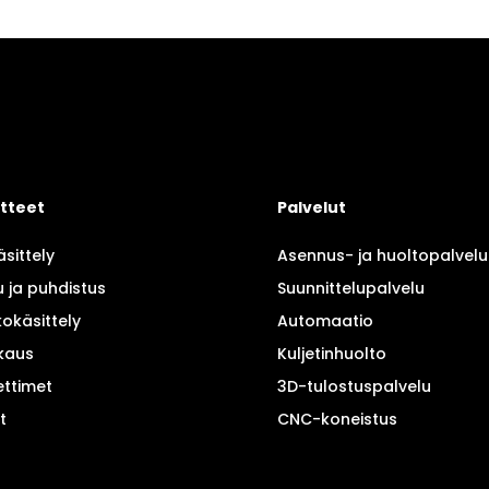
tteet
Palvelut
äsittely
Asennus- ja huoltopalvelu
 ja puhdistus
Suunnittelupalvelu
okäsittely
Automaatio
kaus
Kuljetinhuolto
ettimet
3D-tulostuspalvelu
t
CNC-koneistus