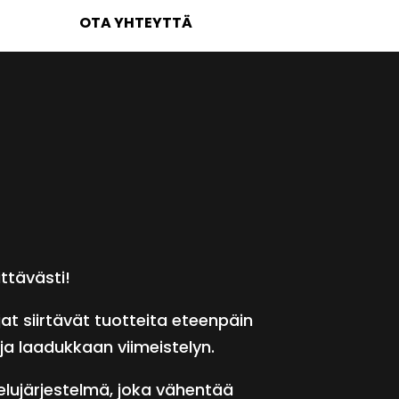
OTA YHTEYTTÄ
ttävästi!
t siirtävät tuotteita eteenpäin
ja laadukkaan viimeistelyn.
elujärjestelmä, joka vähentää