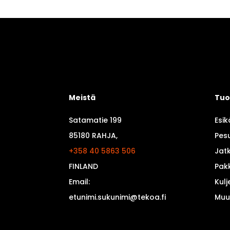
Meistä
Tuo
Satamatie 199
Esik
85180 RAHJA,
Pesu
+358 40 5863 506
Jatk
FINLAND
Pak
Email:
Kulj
etunimi.sukunimi@tekoa.fi
Muu