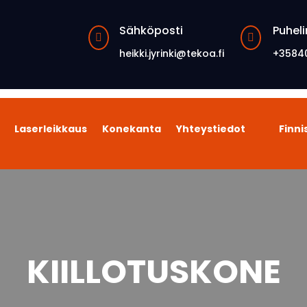
Sähköposti
Puheli


heikki.jyrinki@tekoa.fi
+3584
Laserleikkaus
Konekanta
Yhteystiedot
Finni
KIILLOTUSKONE