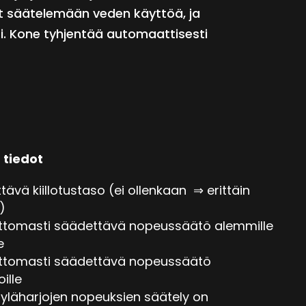
yt säätelemään veden käyttöä, ja
. Kone tyhjentää automaattisesti
 tiedot
tävä kiillotustaso (ei ollenkaan
⇒
erittäin
ä)
ttomasti säädettävä nopeussäätö alemmille
e
ttomasti säädettävä nopeussäätö
oille
 yläharjojen nopeuksien säätely on