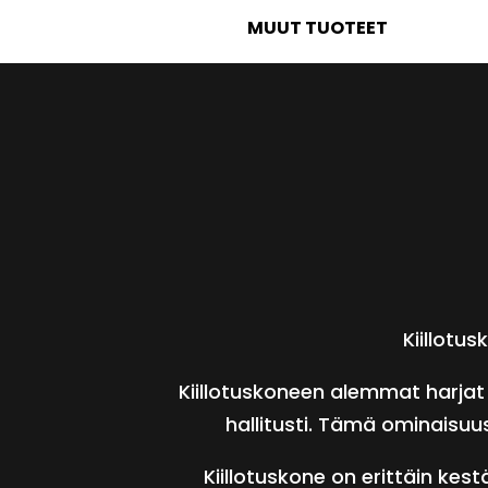
MUUT TUOTEET
Kiillotu
Kiillotuskoneen alemmat harjat
hallitusti. Tämä ominaisuu
Kiillotuskone on erittäin ke