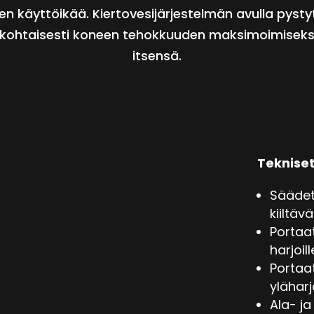
en käyttöikää. Kiertovesijärjestelmän avulla pyst
kohtaisesti koneen tehokkuuden maksimoimiseksi
itsensä.
Tekniset
Säädet
kiiltäv
Portaa
harjoill
Portaa
yläharj
Ala- ja