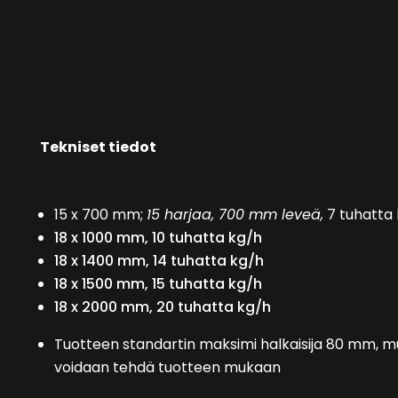
Tekniset tiedot
15 x 700 mm;
15 harjaa, 700 mm leveä,
7 tuhatta
18 x 1000 mm, 10 tuhatta kg/h
18 x 1400 mm, 14 tuhatta kg/h
18 x 1500 mm, 15 tuhatta kg/h
18 x 2000 mm, 20 tuhatta kg/h
Tuotteen standartin maksimi halkaisija 80 mm, m
voidaan tehdä tuotteen mukaan