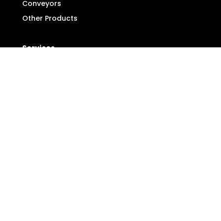
Conveyors
Other Products
Services
Installation and maintenance services
Design services
Automation
Conveyor maintenance
3D printing services
CNC Machining
Other Products
Privacy Policy
Contact Information: