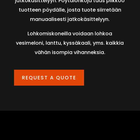
jatkokäsittelyyn. Pöytälohkoja taas pilkkoo
tuotteen pöydälle, josta tuote siirretään
manuaalisesti jatkokäsittelyyn.
Lohkomiskoneilla voidaan lohkoa
vesimeloni, lanttu, kyssäkaali, yms. kaikkia
vähän isompia vihanneksia.
REQUEST A QUOTE