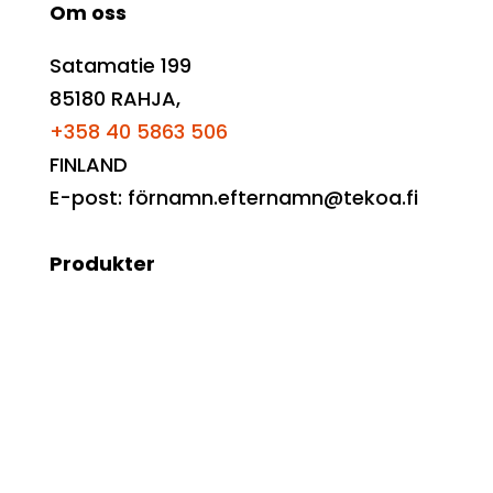
Om oss
Satamatie 199
85180 RAHJA,
+358 40 5863 506
FINLAND
E-post: förnamn.efternamn@tekoa.fi
Produkter
Förbehandling
Tvätt och rengöring
Efterbearbetning
Förpackning
Transportörer
Övrigt