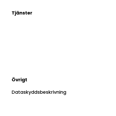
Tjänster
Installations- och underhållstjänster
Designservice
Automation
Transportörunderhåll
3D-utskriftstjänster
CNC-bearbetning
Övrigt
Dataskyddsbeskrivning
Kontaktuppgifter