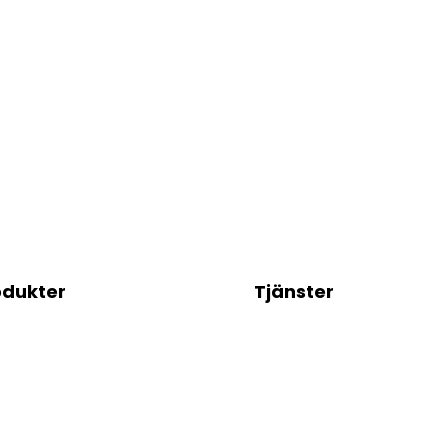
odukter
Tjänster
behandling
Installations- och
tt och rengöring
underhållstjänster
erbearbetning
Designservice
rpackning
Automation