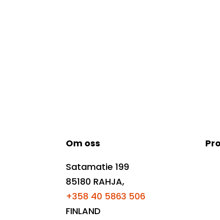
Om oss
Pr
Satamatie 199
För
85180 RAHJA,
Tvä
+358 40 5863 506
Eft
FINLAND
Fö