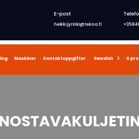
E-post
Telef
heikki.jyrinki@tekoa.fi
+3584
ing
Maskiner
Kontaktuppgifter
Swedish
0 pro
NOSTAVAKULJETI