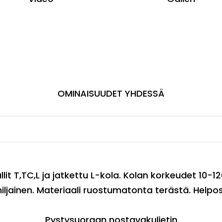
OMINAISUUDET YHDESSÄ
t T,TC,L ja jatkettu L-kola. Kolan korkeudet 10-
 hiljainen. Materiaali ruostumatonta terästä. Help
Pystysuoraan nostavakuljetin