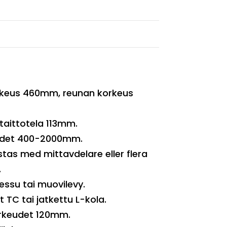
keus 460mm, reunan korkeus
taittotela 113mm.
ydet 400-2000mm.
stas med mittavdelare eller flera
.
essu tai muovilevy.
t TC tai jatkettu L-kola.
rkeudet 120mm.