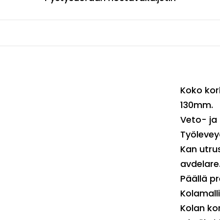
Koko kor
130mm.
Veto- ja 
Työleve
Kan utru
avdelare
Päällä pr
Kolamalli
Kolan ko