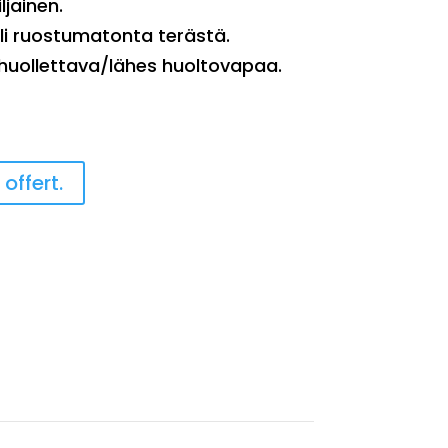
iljainen.
li ruostumatonta terästä.
 huollettava/lähes huoltovapaa.
uljetin
offert.