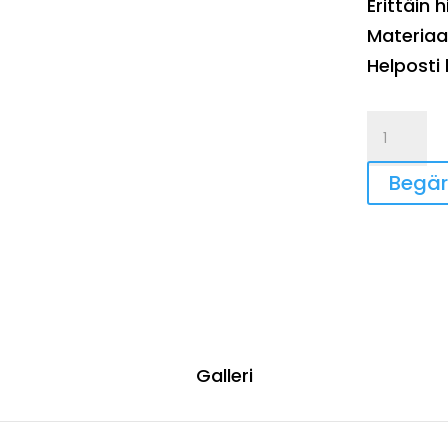
Erittäin h
Materiaa
Helposti
Nostavak
mängd
Begär 
Galleri